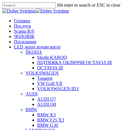
Skip
Hit enter to search or ESC to close
to
Close
main
Search
content
Menu
Головна
Послуги
Scania R/S
ЧОЛОВІК
Посилання
LED денні ходові вогні
ŠKODA
Skoda KAROQ
ПІДТЯЖКА ОБЛИЧЧЯ OCTAVIA III
OCTAVIA III
VOLKSWAGEN
Touareg
VW Golf VII
VOLKSWAGEN ID3
AUDI
AUDI Q7
AUDI Q8
BMW
BMW X3
BMW F25 X3
BMW G30